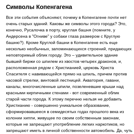
Символы Копенгагена
Все эти события объясняют, почему в Копенгагене почти нет
очень старых зданий. Каковы же символы этого города? Это,
конечно, Русалочка в порту, круглая башня (помните, у
Андерсена в "Огниве" у собаки глаза размером с Круглую
башню?). Кроме Круглой башни в Копенгагене есть еще
несколько необычных, запоминающихся строений, придающих
неповторимый облик городу. Это – удивительное здание
бывшей биржи со шпилем из хвостов четырех драконов, и,
расположенная рядом с Христианией, церковь Христа
Спасителя с навивающейся прямо на шпиль, причем против
часовой стрелки, винтовой лестницей. Акватория, гавани,
каналы, многочисленные шпили, позеленевшие крыши над
красными кирпичными стенами - вот современный облик
старой части города. К этому перечню нельзя не добавить
Христианию - совершенно уникальное образование,
сформировавшееся в семидесятых годах прошлого века из
колонии хиппи, живущее по своим собственным законам,
которые не запрещают употребление легких наркотиков, но
запрещают иметь в личной собственности автомобиль. Да, чуть