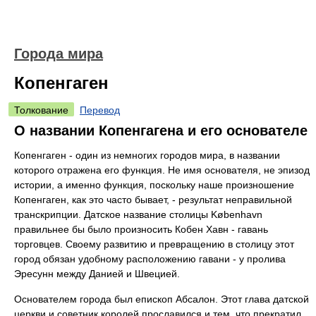
Города мира
Копенгаген
Толкование
Перевод
О названии Копенгагена и его основателе
Копенгаген - один из немногих городов мира, в названии
которого отражена его функция. Не имя основателя, не эпизод
истории, а именно функция, поскольку наше произношение
Копенгаген, как это часто бывает, - результат неправильной
транскрипции. Датское название столицы København
правильнее бы было произносить Кобен Хавн - гавань
торговцев. Своему развитию и превращению в столицу этот
город обязан удобному расположению гавани - у пролива
Эресунн между Данией и Швецией.
Основателем города был епископ Абсалон. Этот глава датской
церкви и советник королей прославился и тем, что прекратил