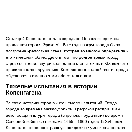
Столицей Копенгаген стал в середине 15 века во времена
правления короля Эрика VII. В те годы вокруг города была
построена крепостная стена, которая во многом определила и
его нынешний облик. Дело в том, что долгое время город
строился только внутри крепостной стены, лишь в XIX веке это
правило стало нарушаться. Компактность старой части города
обусловлена именно этим обстоятельством.
Тяжелые испытания в истории
Копенгагена
За свою историю город вынес немало испытаний. Осада
города во времена междоусобной "Графской распри" в XVI
веке, осада и штурм города (впрочем, неудачный) во время
Северной войны со шведами 1655—1660 годов. В XVIII веке
Копенгаген перенес страшную эпидемию чумы и два пожара.