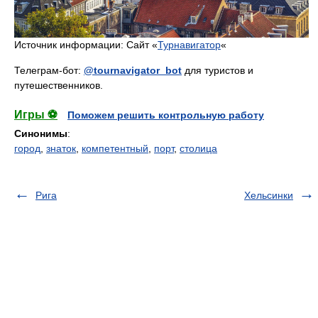
Источник информации: Сайт «
Турнавигатор
«
Телеграм-бот:
@tournavigator_bot
для туристов и
путешественников.
Игры ⚽
Поможем решить контрольную работу
Синонимы
:
город
,
знаток
,
компетентный
,
порт
,
столица
Рига
Хельсинки