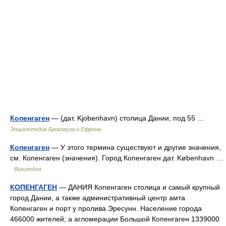
Копенгаген
— (дат. Kjobenhavn) столица Дании, под 55 …
Энциклопедия Брокгауза и Ефрона
Копенгаген
— У этого термина существуют и другие значения,
см. Копенгаген (значения). Город Копенгаген дат. København …
Википедия
КОПЕНГАГЕН
— ДАНИЯ Копенгаген столица и самый крупный
город Дании, а также административный центр амта
Копенгаген и порт у пролива Эресунн. Население города
466000 жителей; а агломерации Большой Копенгаген 1339000