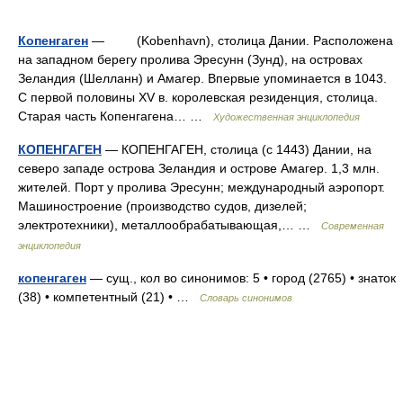
Копенгаген
— (Kobenhavn), столица Дании. Расположена
на западном берегу пролива Эресунн (Зунд), на островах
Зеландия (Шелланн) и Амагер. Впервые упоминается в 1043.
С первой половины XV в. королевская резиденция, столица.
Старая часть Копенгагена… …
Художественная энциклопедия
КОПЕНГАГЕН
— КОПЕНГАГЕН, столица (с 1443) Дании, на
северо западе острова Зеландия и острове Амагер. 1,3 млн.
жителей. Порт у пролива Эресунн; международный аэропорт.
Машиностроение (производство судов, дизелей;
электротехники), металлообрабатывающая,… …
Современная
энциклопедия
копенгаген
— сущ., кол во синонимов: 5 • город (2765) • знаток
(38) • компетентный (21) • …
Словарь синонимов