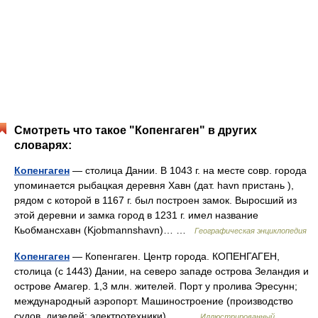
Смотреть что такое "Копенгаген" в других
словарях:
Копенгаген
— столица Дании. В 1043 г. на месте совр. города
упоминается рыбацкая деревня Хавн (дат. havn пристань ),
рядом с которой в 1167 г. был построен замок. Выросший из
этой деревни и замка город в 1231 г. имел название
Кьобмансхавн (Kjobmannshavn)… …
Географическая энциклопедия
Копенгаген
— Копенгаген. Центр города. КОПЕНГАГЕН,
столица (с 1443) Дании, на северо западе острова Зеландия и
острове Амагер. 1,3 млн. жителей. Порт у пролива Эресунн;
международный аэропорт. Машиностроение (производство
судов, дизелей; электротехники),… …
Иллюстрированный